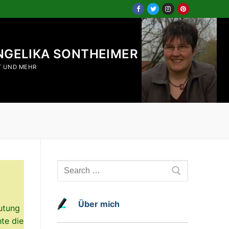
NGELIKA SONTHEIMER
T UND MEHR
Search
for:
Über mich
utung
te die