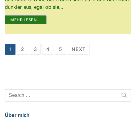
dunkler aus, egal ob sie…
MEHR LESEN...
Beitragsnavigation
1
2
3
4
5
NEXT
Search
for:
Über mich