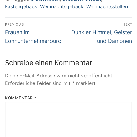
Fastengebäck
,
Weihnachtsgebäck
,
Weihnachtsstollen
Beitragsnavigation
PREVIOUS
NEXT
Previous
Next
Frauen im
Dunkler Himmel, Geister
post:
post:
Lohnunternehmerbüro
und Dämonen
Schreibe einen Kommentar
Deine E-Mail-Adresse wird nicht veröffentlicht.
Erforderliche Felder sind mit
*
markiert
KOMMENTAR
*