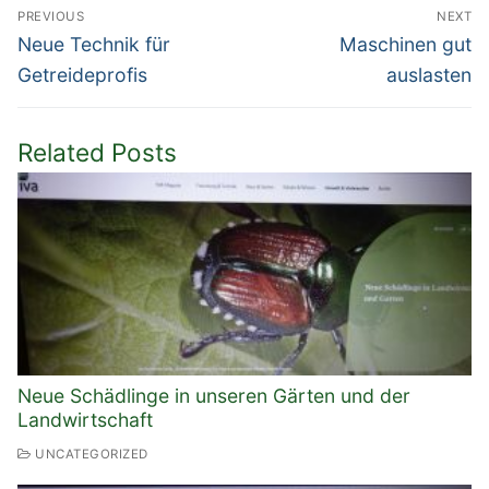
Beitragsnavigation
PREVIOUS
NEXT
Previous
Next
Neue Technik für
Maschinen gut
post:
post:
Getreideprofis
auslasten
Related Posts
Neue Schädlinge in unseren Gärten und der
Landwirtschaft
UNCATEGORIZED