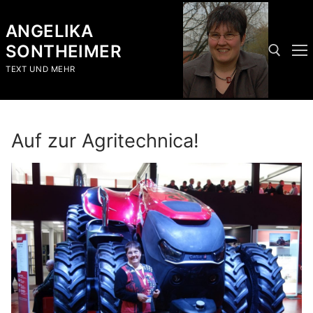
Skip
to
ANGELIKA
content
SONTHEIMER
TEXT UND MEHR
Search for:
Auf zur Agritechnica!